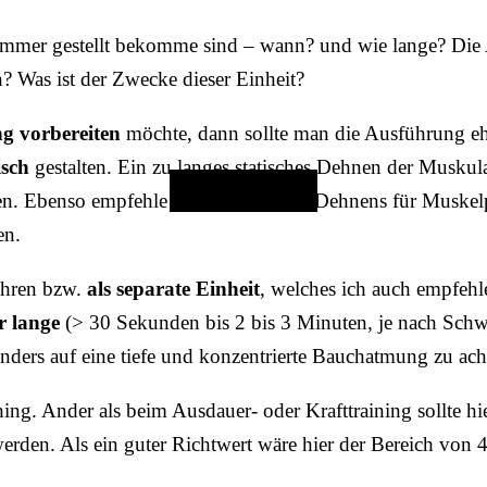
mmer gestellt bekomme sind – wann? und wie lange? Die 
#foahrmaarunde
 Was ist der Zwecke dieser Einheit?
ng vorbereiten
möchte, dann sollte man die Ausführung e
Arianes Reise rund um Österreich
sch
gestalten. Ein zu langes statisches Dehnen der Muskul
FAHR MIT
. Ebenso empfehle ich diese Art des Dehnens für Muskelp
en.
hren bzw.
als separate Einheit
, welches ich auch empfehl
r lange
(> 30 Sekunden bis 2 bis 3 Minuten, je nach Sch
nders auf eine tiefe und konzentrierte Bauchatmung zu ach
ching. Ander als beim Ausdauer- oder Krafttraining sollte hi
rden. Als ein guter Richtwert wäre hier der Bereich von 4