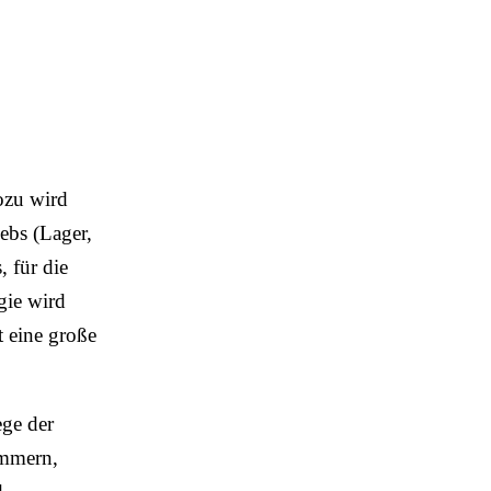
ozu wird
ebs (Lager,
 für die
gie wird
 eine große
ege der
ümmern,