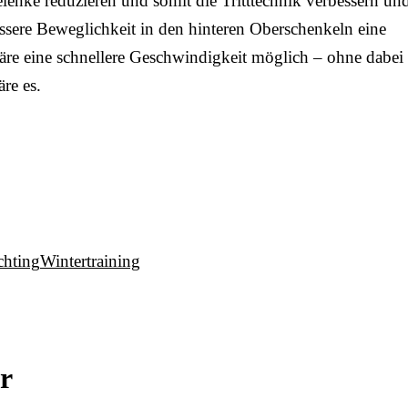
lenke reduzieren und somit die Tritttechnik verbessern un
sere Beweglichkeit in den hinteren Oberschenkeln eine
äre eine schnellere Geschwindigkeit möglich – ohne dabei
re es.
chting
Wintertraining
r