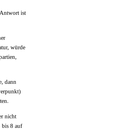
Antwort ist
her
atur, würde
artien,
e, dann
werpunkt)
ten.
er nicht
 bis 8 auf