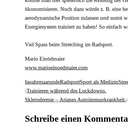
könnte man hier spielerisch die Reibung der Ge
ökonomisieren. Noch dazu würde z. B. eine bes
aerodynamische Position zulassen und somit w
Energiesystem trainiert zu haben! So einfach wä
Viel Spass beim Stretching im Radsport.
Mario Einödmaier
www.marioeinoedmaier.com
faoahrmaarunde
Radsport
Sport als Medizin
Stre
Post
Trainieren während des Lockdowns.
Sklerodermie – Arianes Autoimmunkrankheit.
navigation
Schreibe einen Kommenta