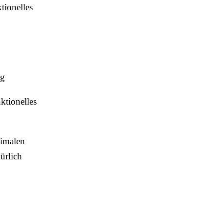
tionelles
ng
tionelles
timalen
ürlich