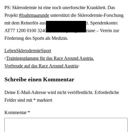
#foahrmaarunde
PS: Sklerodermie ist eine noch unerforschte Krankheit. Das
Arianes Reise rund um Österreich
Projekt
#foahrmaarunde
unterstützt die Sklerodermie-Forschung
mit dem Reinerlös aus dem gesamten Projekt. Spendenkonto:
FAHR MIT
AT77 1200 0100 3240 3916. Empfänger: Ariane – Verein zur
Förderung des Sports als Medizin.
Leben
Sklerodermie
Sport
Post
Trainingsplanung für das Race Around Austria.
navigation
Vorfreude auf das Race Around Austria
Schreibe einen Kommentar
Deine E-Mail-Adresse wird nicht veröffentlicht.
Erforderliche
Felder sind mit
*
markiert
Kommentar
*